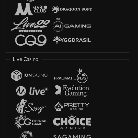
Live Casino