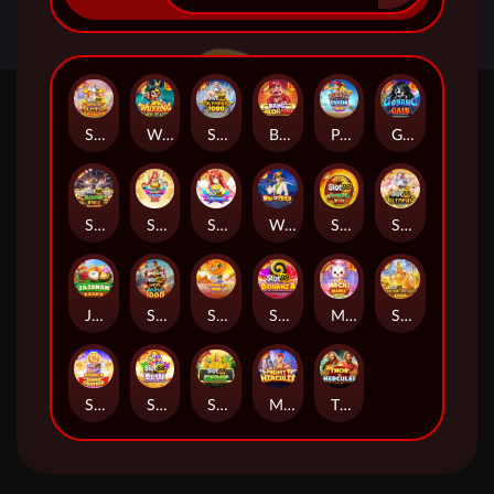
Slot88 Gates of Olympus Super Scatter
Wukong - Black Scatter
Slot88 Olympus 1000
Bang Gacor 1000
Pirate Quest 1000
Goyang Gaib
Slot88 Mahjong Wins 3 Black Scatter
Starlight Princess 1000
Slot88 Princess
Way of Ninja
Slot88 Mahjong Wins 2
Slot88 Olympus
JaJanan Pasar
Slot88 Gates of Gatot Kaca 1000
Slot88 Sweet Bonanza 1000
Slot88 Bonanza
Mochi Mania 1000
Slot88 Wisdom of Athena 1000
Slot88 Sweet Bonanza Super Scatter
Slot88 Rush
Slot88 Gems
Mighty Hercules
Thor vs Hercules