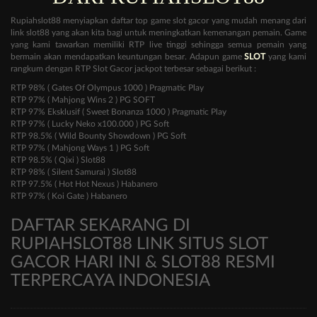
Rupiahslot88 menyiapkan daftar top game slot gacor yang mudah menang dari
link slot88 yang akan kita bagi untuk meningkatkan kemenangan pemain. Game
yang kami tawarkan memiliki RTP live tinggi sehingga semua pemain yang
bermain akan mendapatkan keuntungan besar. Adapun game
SLOT
yang kami
rangkum dengan RTP Slot Gacor jackpot terbesar sebagai berikut :
RTP 98% ( Gates Of Olympus 1000 ) Pragmatic Play
RTP 97% ( Mahjong Wins 2 ) PG SOFT
RTP 97% Eksklusif ( Sweet Bonanza 1000 ) Pragmatic Play
RTP 97% ( Lucky Neko x100.000 ) PG Soft
RTP 98.5% ( Wild Bounty Showdown ) PG Soft
RTP 97% ( Mahjong Ways 1 ) PG Soft
RTP 98.5% ( Qixi ) Slot88
RTP 98% ( Silent Samurai ) Slot88
RTP 97.5% ( Hot Hot Nexus ) Habanero
RTP 97% ( Koi Gate ) Habanero
DAFTAR SEKARANG DI
RUPIAHSLOT88 LINK SITUS SLOT
GACOR HARI INI & SLOT88 RESMI
TERPERCAYA INDONESIA