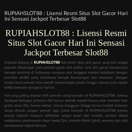
RUPIAHSLOT88 : Lisensi Resmi Situs Slot Gacor Hari
Ini Sensasi Jackpot Terbesar Slot88
RUPIAHSLOT88 : Lisensi Resmi
Situs Slot Gacor Hari Ini Sensasi
Jackpot Terbesar Slot88
Selamat datang di
RUPIAHSLOT88
link resmi situs slot gacor yang kini sangat
populer dikalangan para pemain game slot online. Link slot gacor mempunyai
banyak peminat di Indonesia maupun asia tenggara melalui kolaborsi dengan
provider slot88 yang membawa banyak keuntungan dan keseruan. Dengan
modal kecil pemain bisa meraih kemenangan jutaan hingga ratusan juta rupiah
ketika bermain slot gacor hari ini.
Hal yang paling disukai oleh pemain yang bermain di RUPIAHSLOT88, karena
terdapat berbagai promosi slot bonus terbaik seperti bonus new member toto
gratis spins 20x, bonus harian, bonus mingguan hingga bonus hadiah bulanan
tanpa diundi. Jangan pernah ragu untuk bermain di RUPIAHSLOT88 karena
proses deposit maupun withdraw sangat aman dan mudah, pemain dapat
melakukan pembayaran depo lewat Qris, transfer Bank Lokal, emoney dan alat
pembayaran digital lainnya.