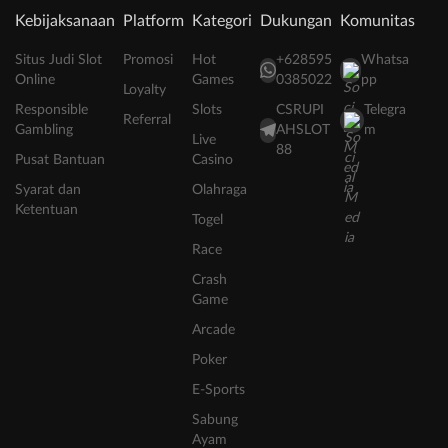
Kebijaksanaan
Platform
Kategori
Dukungan
Komunitas
Situs Judi Slot
Promosi
Hot
+628595
Whatsa
Online
Games
0385022
pp
Loyalty
Responsible
Slots
CSRUPI
Telegra
Referral
Gambling
AHSLOT
m
Live
88
Pusat Bantuan
Casino
Syarat dan
Olahraga
Ketentuan
Togel
Race
Crash
Game
Arcade
Poker
E-Sports
Sabung
Ayam